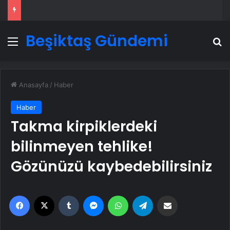
Beşiktaş Gündemi
Menü
A
Anasayfa
/
Haber
Haber
Takma kirpiklerdeki
bilinmeyen tehlike!
Gözünüzü kaybedebilirsiniz
Facebook
X
Tumblr
Messenger
WhatsApp
Telegram
Email'den paylaş