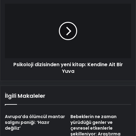
sihirli
Psikoloji
formül!
dizisinden
yeni
kitap:
Kendine
Ait
Bir
Yuva
Psikoloji dizisinden yeni kitap: Kendine Ait Bir
Yuva
İlgili Makaleler
Avrupa’da ölümcül mantar
Bebeklerin ne zaman
salgını paniği: ‘Hazır
yürüdüğü genler ve
değiliz’
çevresel etkenlerle
şekilleniyor: Araştırma