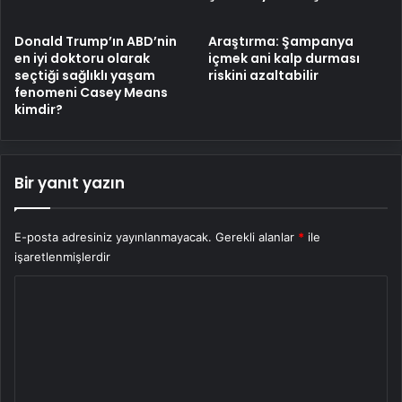
Donald Trump’ın ABD’nin
Araştırma: Şampanya
en iyi doktoru olarak
içmek ani kalp durması
seçtiği sağlıklı yaşam
riskini azaltabilir
fenomeni Casey Means
kimdir?
Bir yanıt yazın
E-posta adresiniz yayınlanmayacak.
Gerekli alanlar
*
ile
işaretlenmişlerdir
Y
o
r
u
m