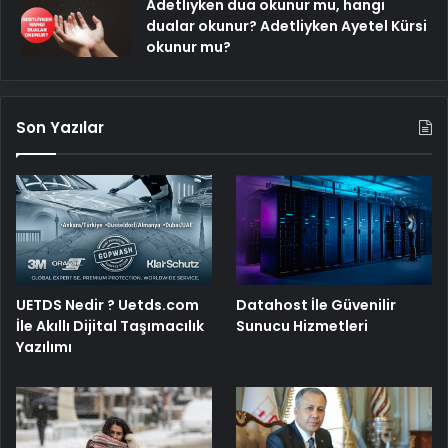
Adetliyken dua okunur mu, hangi
dualar okunur? Adetliyken Ayetel Kürsi
okunur mu?
Son Yazılar
UETDS Nedir ? Uetds.com
Datahost İle Güvenilir
İle Akıllı Dijital Taşımacılık
Sunucu Hizmetleri
Yazılımı