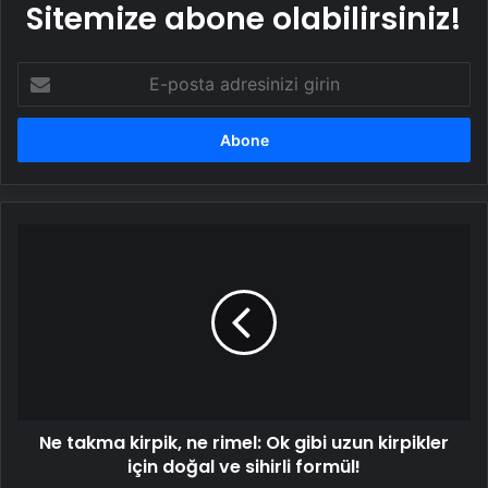
Sitemize abone olabilirsiniz!
E-
posta
adresinizi
girin
Ne
takma
kirpik,
ne
rimel:
Ok
gibi
uzun
kirpikler
Ne takma kirpik, ne rimel: Ok gibi uzun kirpikler
için
doğal
için doğal ve sihirli formül!
ve