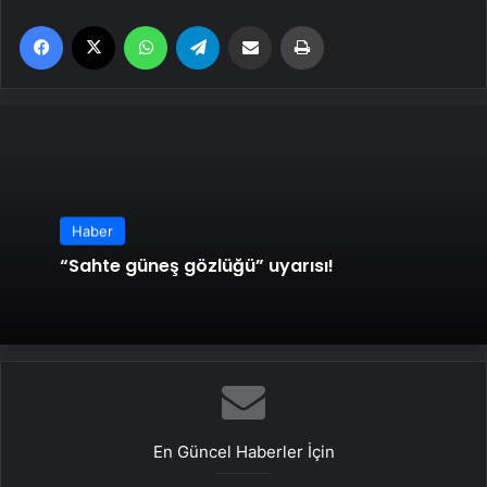
Facebook
X
WhatsApp
Telegram
Email'den paylaş
Yaz
Haber
“Sahte güneş gözlüğü” uyarısı!
En Güncel Haberler İçin