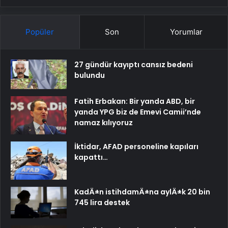
Popüler
Son
Yorumlar
27 gündür kayıptı cansız bedeni
bulundu
Fatih Erbakan: Bir yanda ABD, bir
yanda YPG biz de Emevi Camii’nde
namaz kılıyoruz
İktidar, AFAD personeline kapıları
kapattı…
KadÄ±n istihdamÄ±na aylÄ±k 20 bin
745 lira destek