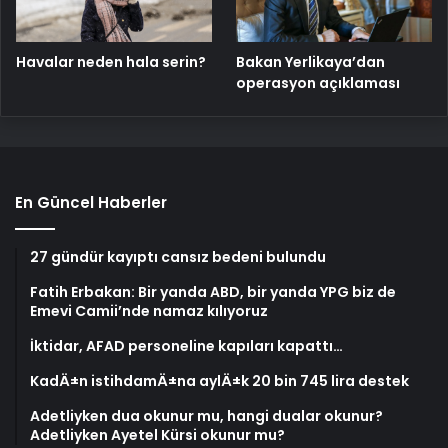
Havalar neden hala serin?
Bakan Yerlikaya’dan
operasyon açıklaması
En Güncel Haberler
27 gündür kayıptı cansız bedeni bulundu
Fatih Erbakan: Bir yanda ABD, bir yanda YPG biz de
Emevi Camii’nde namaz kılıyoruz
İktidar, AFAD personeline kapıları kapattı…
KadÄ±n istihdamÄ±na aylÄ±k 20 bin 745 lira destek
Adetliyken dua okunur mu, hangi dualar okunur?
Adetliyken Ayetel Kürsi okunur mu?