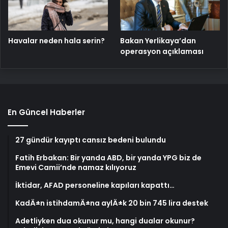
Havalar neden hala serin?
Bakan Yerlikaya’dan
operasyon açıklaması
En Güncel Haberler
27 gündür kayıptı cansız bedeni bulundu
Fatih Erbakan: Bir yanda ABD, bir yanda YPG biz de
Emevi Camii’nde namaz kılıyoruz
İktidar, AFAD personeline kapıları kapattı…
KadÄ±n istihdamÄ±na aylÄ±k 20 bin 745 lira destek
Adetliyken dua okunur mu, hangi dualar okunur?