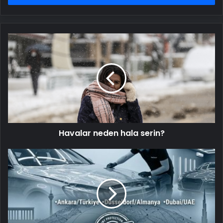
Havalar
neden
hala
serin?
Havalar neden hala serin?
UETDS
Nedir
?
Uetds.com
İle
Akıllı
Dijital