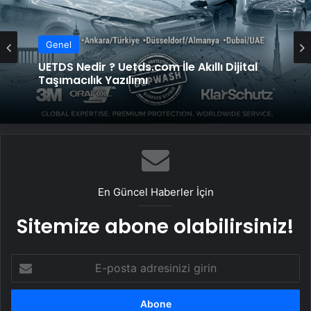
Genel
UETDS Nedir ? Uetds.com İle Akıllı Dijital
Taşımacılık Yazılımı
En Güncel Haberler İçin
Sitemize abone olabilirsiniz!
E-
posta
adresinizi
girin