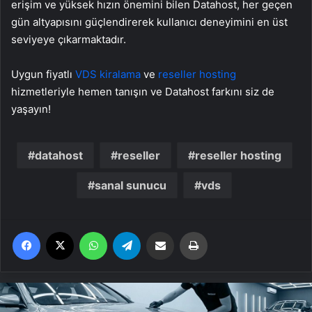
erişim ve yüksek hızın önemini bilen Datahost, her geçen
gün altyapısını güçlendirerek kullanıcı deneyimini en üst
seviyeye çıkarmaktadır.
Uygun fiyatlı
VDS kiralama
ve
reseller hosting
hizmetleriyle hemen tanışın ve Datahost farkını siz de
yaşayın!
datahost
reseller
reseller hosting
sanal sunucu
vds
Facebook
X
WhatsApp
Telegram
Email'den paylaş
Yaz