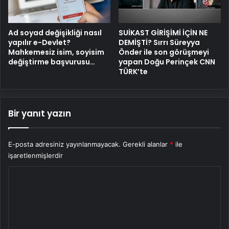
Ad soyad değişikliği nasıl
SUİKAST GİRİŞİMİ İÇİN NE
yapılır e-Devlet?
DEMİŞTİ? Sırrı Süreyya
Mahkemesiz isim, soyisim
Önder ile son görüşmeyi
değiştirme başvurusu…
yapan Doğu Perinçek CNN
TÜRK’te
Bir yanıt yazın
E-posta adresiniz yayınlanmayacak.
Gerekli alanlar
*
ile
işaretlenmişlerdir
Y
o
r
u