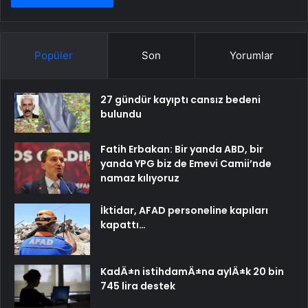
Popüler
Son
Yorumlar
27 gündür kayıptı cansız bedeni
bulundu
Fatih Erbakan: Bir yanda ABD, bir
yanda YPG biz de Emevi Camii’nde
namaz kılıyoruz
İktidar, AFAD personeline kapıları
kapattı…
KadÄ±n istihdamÄ±na aylÄ±k 20 bin
745 lira destek