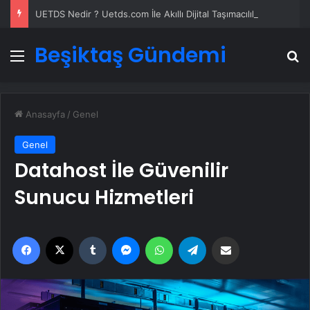
UETDS Nedir ? Uetds.com İle Akıllı Dijital Taşımacılık Yazılımı
Beşiktaş Gündemi
Menü
A
Anasayfa
/
Genel
Genel
Datahost İle Güvenilir
Sunucu Hizmetleri
Facebook
X
Tumblr
Messenger
WhatsApp
Telegram
Email'den paylaş