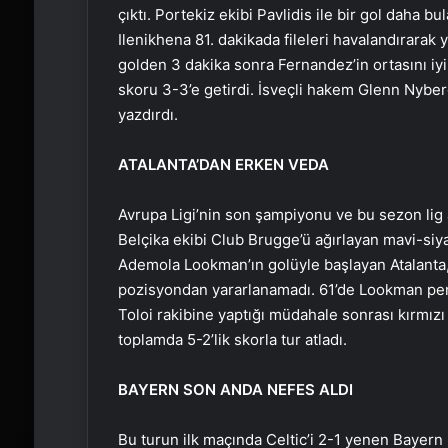
çıktı. Portekiz ekibi Pavlidis ile bir gol daha 
Ilenikhena 81. dakikada fileleri havalandırarak 
golden 3 dakika sonra Fernandez’in ortasını i
skoru 3-3’e getirdi. İsveçli hakem Glenn Nyber
yazdırdı.
ATALANTA’DAN ERKEN VEDA
Avrupa Ligi’nin son şampiyonu ve bu sezon lig a
Belçika ekibi Club Brugge’ü ağırlayan mavi-siyah
Ademola Lookman’ın golüyle başlayan Atalanta,
pozisyondan yararlanamadı. 61’de Lookman pena
Toloi rakibine yaptığı müdahale sonrası kırmızı
toplamda 5-2’lik skorla tur atladı.
BAYERN SON ANDA NEFES ALDI
Bu turun ilk maçında Celtic’i 2-1 yenen Bayern