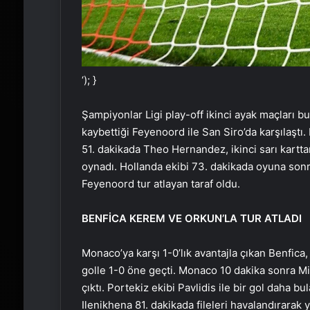
‘); }
Şampiyonlar Ligi play-off ikinci ayak maçları 
kaybettiği Feyenoord ile San Siro’da karşılaştı
51. dakikada Theo Hernandez, ikinci sarı karttan
oynadı. Hollanda ekibi 73. dakikada oyuna sonra
Feyenoord tur atlayan taraf oldu.
BENFİCA KEREM VE ORKUN’LA TUR ATLADI
Monaco’ya karşı 1-0’lık avantajla çıkan Benfica,
golle 1-0 öne geçti. Monaco 10 dakika sonra Mi
çıktı. Portekiz ekibi Pavlidis ile bir gol daha 
Ilenikhena 81. dakikada fileleri havalandırarak 