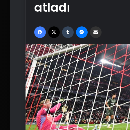
atladı
Facebook
X
Tumblr
Messenger
Email'den paylaş