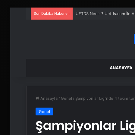
Son Dakika Haberleri
UETDS Nedir ? Uetds.com İle Akıll
ANASAYFA
Anasayfa
/
Genel
/
Şampiyonlar Ligi’nde 4 takım tur 
Genel
Şampiyonlar Lig