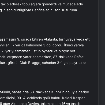
yi takip ederek topu ağlara gönderdi ve mücadelede
g’in son düdüğüyle Benfica adını son 16 turuna
şamasını 9. sırada bitiren Atalanta, turnuvaya veda etti.
lılar, ilk yarıda kalesinde 3 gol gördü. İkinci yarıya
 2. yarıyı tamamen üstün oynadı ve birçok net
ltı atışından yararlanamazken, 87. dakikada Rafael
 kart gördü. Club Brugge, sahadan 3-1 galip ayrılarak
 Münih, sahasında 63. dakikada Kühn’ün golüyle geriye
emsilcisi, 90+4. dakikada golü buldu. Kaleci Kasper
atan Alphonso Davies, takımını son 16’ya taşıdı.