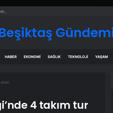
ı Dijital Taşımacılık Yazılımı
Beşiktaş Gündem
HABER
EKONOMI
SAĞLIK
TEKNOLOJI
YAŞAM
atladı
i’nde 4 takım tur