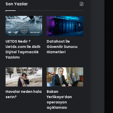
Son Yazılar
UETDS Nedir ?
Datahost İle
Uetds.com İle Akıllı
Güvenilir Sunucu
Dijital Taşımacılık
Hizmetleri
Yazılımı
Havalar neden hala
Bakan
serin?
Yerlikaya’dan
operasyon
açıklaması