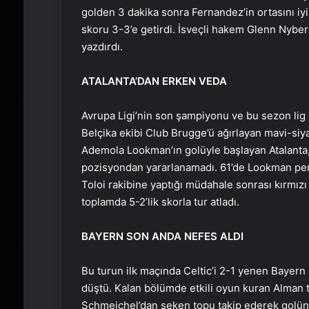
golden 3 dakika sonra Fernandez’in ortasını i
skoru 3-3’e getirdi. İsveçli hakem Glenn Nyber
yazdırdı.
ATALANTA’DAN ERKEN VEDA
Avrupa Ligi’nin son şampiyonu ve bu sezon lig a
Belçika ekibi Club Brugge’ü ağırlayan mavi-siyah
Ademola Lookman’ın golüyle başlayan Atalanta,
pozisyondan yararlanamadı. 61’de Lookman pena
Toloi rakibine yaptığı müdahale sonrası kırmızı
toplamda 5-2’lik skorla tur atladı.
BAYERN SON ANDA NEFES ALDI
Bu turun ilk maçında Celtic’i 2-1 yenen Bayern
düştü. Kalan bölümde etkili oyun kuran Alman t
Schmeichel’dan seken topu takip ederek golünü 