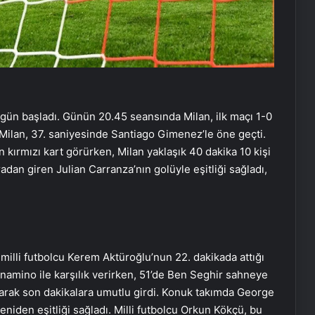
bugün başladı. Günün 20.45 seansında Milan, ilk maçı 1-0
. Milan, 37. saniyesinde Santiago Gimenez’le öne geçti.
 kırmızı kart görürken, Milan yaklaşık 40 dakika 10 kişi
dan giren Julian Carranza’nın golüyle eşitliği sağladı,
 milli futbolcu Kerem Aktüroğlu’nun 22. dakikada attığı
namino ile karşılık verirken, 51’de Ben Seghir sahneye
bularak son dakikalara umutlu girdi. Konuk takımda George
yeniden eşitliği sağladı. Milli futbolcu Orkun Kökçü, bu