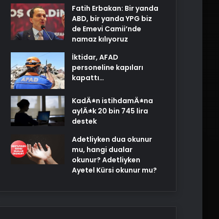
Fatih Erbakan: Bir yanda
ABD, bir yanda YPG biz
de Emevi Camii’nde
namaz kılıyoruz
İktidar, AFAD
personeline kapıları
kapattı…
KadÄ±n istihdamÄ±na
aylÄ±k 20 bin 745 lira
destek
Adetliyken dua okunur
mu, hangi dualar
okunur? Adetliyken
Ayetel Kürsi okunur mu?