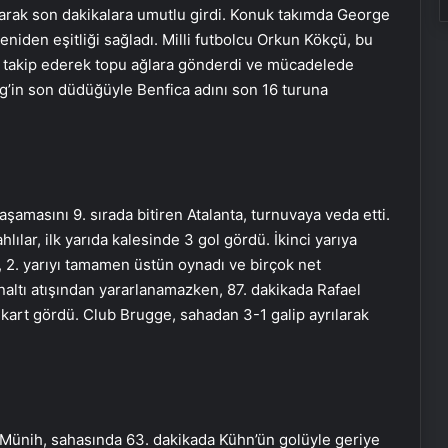
bularak son dakikalara umutlu girdi. Konuk takımda George
yeniden eşitliği sağladı. Milli futbolcu Orkun Kökçü, bu
yi takip ederek topu ağlara gönderdi ve mücadelede
g’in son düdüğüyle Benfica adını son 16 turuna
şamasını 9. sırada bitiren Atalanta, turnuvaya veda etti.
lılar, ilk yarıda kalesinde 3 gol gördü. İkinci yarıya
 2. yarıyı tamamen üstün oynadı ve birçok net
ltı atışından yararlanamazken, 87. dakikada Rafael
 kart gördü. Club Brugge, sahadan 3-1 galip ayrılarak
 Münih, sahasında 63. dakikada Kühn’ün golüyle geriye