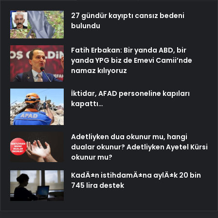
27 gündür kayıptı cansız bedeni
bulundu
Fatih Erbakan: Bir yanda ABD, bir
yanda YPG biz de Emevi Camii’nde
namaz kılıyoruz
İktidar, AFAD personeline kapıları
kapattı…
Adetliyken dua okunur mu, hangi
dualar okunur? Adetliyken Ayetel Kürsi
okunur mu?
KadÄ±n istihdamÄ±na aylÄ±k 20 bin
745 lira destek