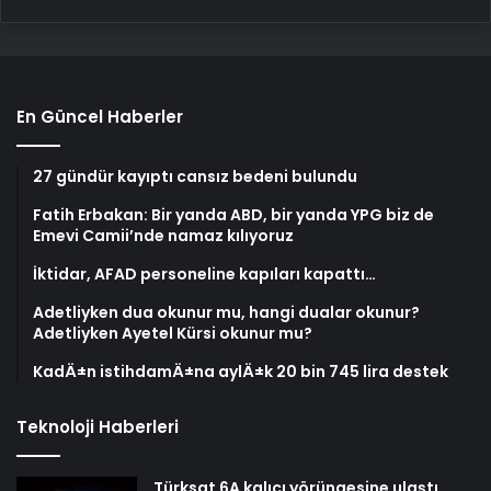
En Güncel Haberler
27 gündür kayıptı cansız bedeni bulundu
Fatih Erbakan: Bir yanda ABD, bir yanda YPG biz de
Emevi Camii’nde namaz kılıyoruz
İktidar, AFAD personeline kapıları kapattı…
Adetliyken dua okunur mu, hangi dualar okunur?
Adetliyken Ayetel Kürsi okunur mu?
KadÄ±n istihdamÄ±na aylÄ±k 20 bin 745 lira destek
Teknoloji Haberleri
Türksat 6A kalıcı yörüngesine ulaştı