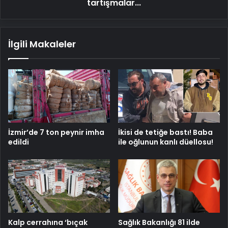
tartışmalar...
İlgili Makaleler
İzmir’de 7 ton peynir imha
İkisi de tetiğe bastı! Baba
edildi
ile oğlunun kanlı düellosu!
Kalp cerrahına ‘bıçak
Sağlık Bakanlığı 81 ilde