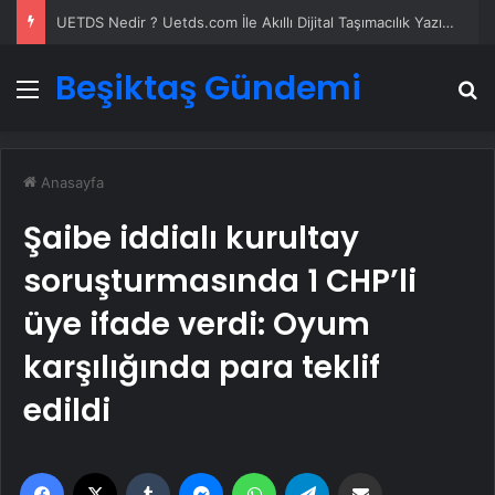
Datahost İle Güvenilir Sunucu Hizmetleri
Beşiktaş Gündemi
Menü
A
Anasayfa
Şaibe iddialı kurultay
soruşturmasında 1 CHP’li
üye ifade verdi: Oyum
karşılığında para teklif
edildi
Facebook
X
Tumblr
Messenger
WhatsApp
Telegram
Email'den paylaş