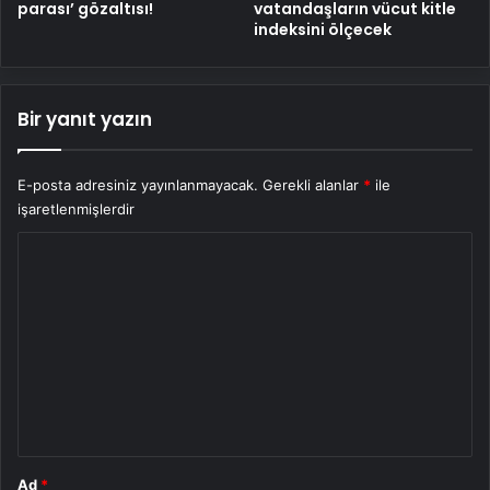
parası’ gözaltısı!
vatandaşların vücut kitle
indeksini ölçecek
Bir yanıt yazın
E-posta adresiniz yayınlanmayacak.
Gerekli alanlar
*
ile
işaretlenmişlerdir
Y
o
r
u
m
*
Ad
*