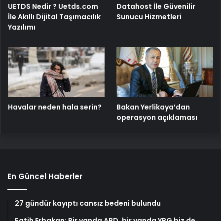
UETDS Nedir ? Uetds.com
Datahost İle Güvenilir
İle Akıllı Dijital Taşımacılık
Sunucu Hizmetleri
Yazılımı
Havalar neden hala serin?
Bakan Yerlikaya’dan
operasyon açıklaması
En Güncel Haberler
27 gündür kayıptı cansız bedeni bulundu
Fatih Erbakan: Bir yanda ABD, bir yanda YPG biz de