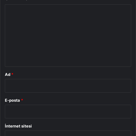
Y
o
r
u
m
*
Ad
*
E-posta
*
İnternet sitesi