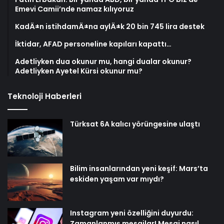
Emevi Camii’nde namaz kılıyoruz
KadÄ±n istihdamÄ±na aylÄ±k 20 bin 745 lira destek
İktidar, AFAD personeline kapıları kapattı…
Adetliyken dua okunur mu, hangi dualar okunur?
Adetliyken Ayetel Kürsi okunur mu?
Teknoloji Haberleri
Türksat 6A kalıcı yörüngesine ulaştı
Bilim insanlarından yeni keşif: Mars’ta
eskiden yaşam var mıydı?
Instagram yeni özelliğini duyurdu:
Zamanlanmış mesajlar! Mesaj nasıl