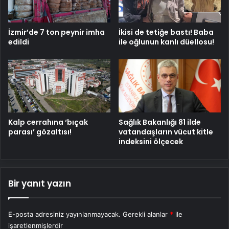
İzmir’de 7 ton peynir imha
İkisi de tetiğe bastı! Baba
edildi
ile oğlunun kanlı düellosu!
Kalp cerrahına ‘bıçak
Sağlık Bakanlığı 81 ilde
parası’ gözaltısı!
vatandaşların vücut kitle
indeksini ölçecek
Bir yanıt yazın
E-posta adresiniz yayınlanmayacak.
Gerekli alanlar
*
ile
işaretlenmişlerdir