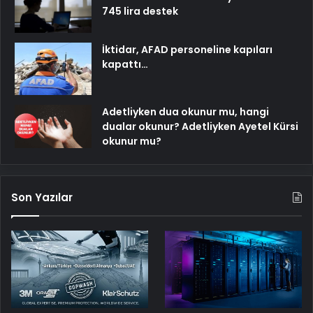
745 lira destek
İktidar, AFAD personeline kapıları
kapattı…
Adetliyken dua okunur mu, hangi
dualar okunur? Adetliyken Ayetel Kürsi
okunur mu?
Son Yazılar