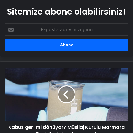
Sitemize abone olabilirsiniz!
E-
posta
adresinizi
girin
Kabus
geri
mi
dönüyor?
Müsilaj
Kurulu
Marmara
Denizi'nde
inceleme
Kabus geri mi dönüyor? Müsilaj Kurulu Marmara
yaptı