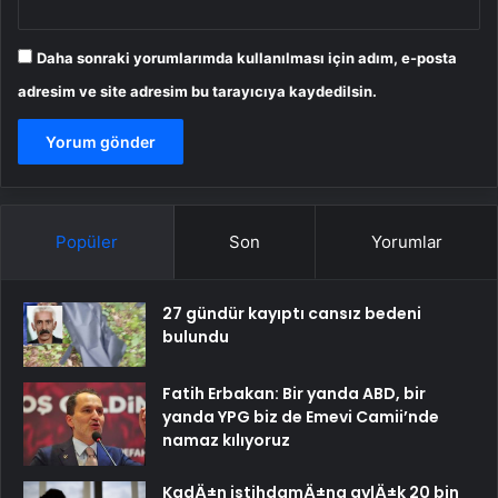
Daha sonraki yorumlarımda kullanılması için adım, e-posta
adresim ve site adresim bu tarayıcıya kaydedilsin.
Popüler
Son
Yorumlar
27 gündür kayıptı cansız bedeni
bulundu
Fatih Erbakan: Bir yanda ABD, bir
yanda YPG biz de Emevi Camii’nde
namaz kılıyoruz
KadÄ±n istihdamÄ±na aylÄ±k 20 bin