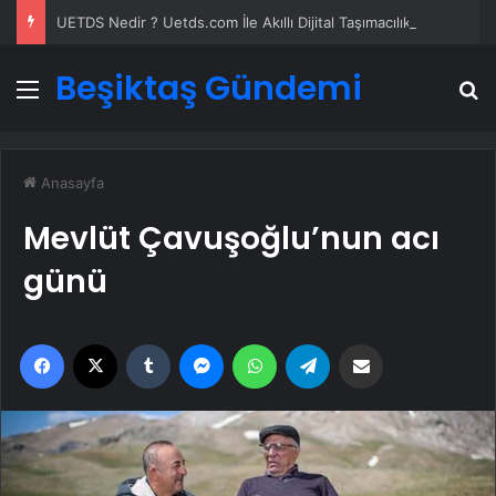
UETDS Nedir ? Uetds.com İle Akıllı Dijital Taşımacılık Yazılımı
Beşiktaş Gündemi
Menü
A
Anasayfa
Mevlüt Çavuşoğlu’nun acı
günü
Facebook
X
Tumblr
Messenger
WhatsApp
Telegram
Email'den paylaş