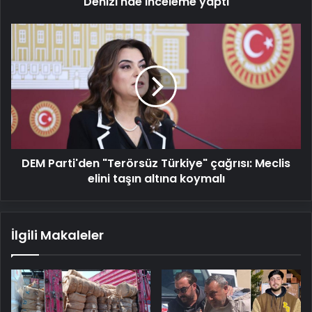
Denizi'nde inceleme yaptı
DEM
Parti'den
"Terörsüz
Türkiye"
çağrısı:
Meclis
elini
taşın
altına
DEM Parti'den "Terörsüz Türkiye" çağrısı: Meclis
koymalı
elini taşın altına koymalı
İlgili Makaleler