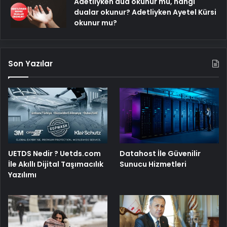
Adetliyken dua okunur mu, hangi
dualar okunur? Adetliyken Ayetel Kürsi
okunur mu?
Son Yazılar
UETDS Nedir ? Uetds.com
Datahost İle Güvenilir
İle Akıllı Dijital Taşımacılık
Sunucu Hizmetleri
Yazılımı