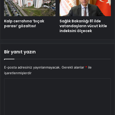
Kalp cerrahına ‘bıçak
Sağlık Bakanlığı 81 ilde
parası’ gözaltısı!
vatandaşların vücut kitle
indeksini ölçecek
Bir yanıt yazın
E-posta adresiniz yayınlanmayacak.
Gerekli alanlar
*
ile
işaretlenmişlerdir
Y
o
r
u
m