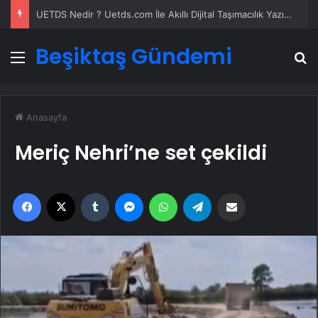
Datahost İle Güvenilir Sunucu Hizmetleri
Beşiktaş Gündemi
Menü
A
Anasayfa
Meriç Nehri’ne set çekildi
Facebook
X
Tumblr
Messenger
WhatsApp
Telegram
Email'den paylaş