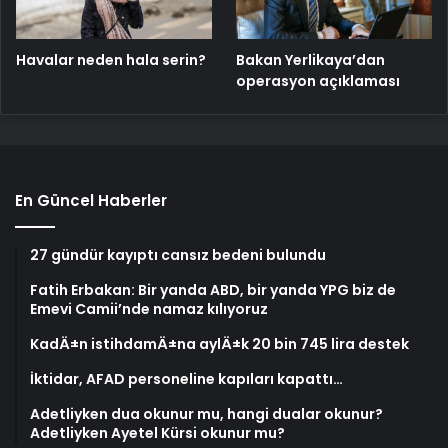
Havalar neden hala serin?
Bakan Yerlikaya’dan
operasyon açıklaması
En Güncel Haberler
27 gündür kayıptı cansız bedeni bulundu
Fatih Erbakan: Bir yanda ABD, bir yanda YPG biz de
Emevi Camii’nde namaz kılıyoruz
KadÄ±n istihdamÄ±na aylÄ±k 20 bin 745 lira destek
İktidar, AFAD personeline kapıları kapattı…
Adetliyken dua okunur mu, hangi dualar okunur?
Adetliyken Ayetel Kürsi okunur mu?