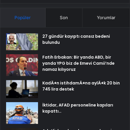
Popüler
Son
Yorumlar
27 gündür kayıptı cansız bedeni
bulundu
Fatih Erbakan: Bir yanda ABD, bir
yanda YPG biz de Emevi Camii’nde
namaz kılıyoruz
KadÄ±n istihdamÄ±na aylÄ±k 20 bin
745 lira destek
İktidar, AFAD personeline kapıları
kapattı…