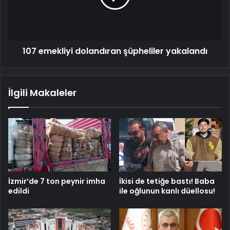
107 emekliyi dolandıran şüpheliler yakalandı
İlgili Makaleler
İzmir’de 7 ton peynir imha
İkisi de tetiğe bastı! Baba
edildi
ile oğlunun kanlı düellosu!