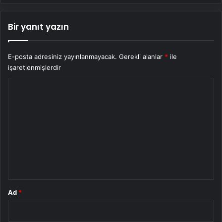
Bir yanıt yazın
E-posta adresiniz yayınlanmayacak.
Gerekli alanlar
*
ile
işaretlenmişlerdir
Y
o
r
u
m
*
Ad
*