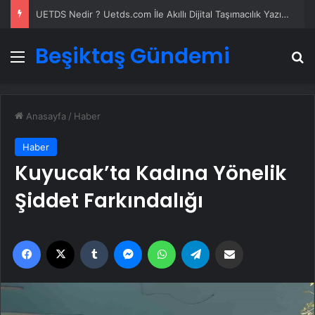
UETDS Nedir ? Uetds.com İle Akıllı Dijital Taşımacılık Yazılımı
Beşiktaş Gündemi
Menü
A
Anasayfa
/
Haber
Haber
Kuyucak’ta Kadına Yönelik
Şiddet Farkındalığı
Facebook
X
Tumblr
Messenger
WhatsApp
Telegram
Email'den paylaş