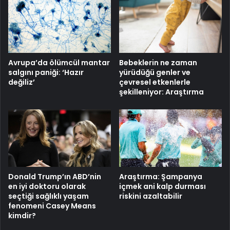
Avrupa’da ölümcül mantar
Bebeklerin ne zaman
salgını paniği: ‘Hazır
yürüdüğü genler ve
değiliz’
çevresel etkenlerle
şekilleniyor: Araştırma
Donald Trump’ın ABD’nin
Araştırma: Şampanya
en iyi doktoru olarak
içmek ani kalp durması
seçtiği sağlıklı yaşam
riskini azaltabilir
fenomeni Casey Means
kimdir?