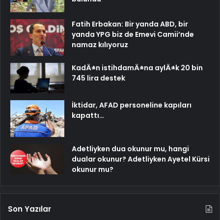
Fatih Erbakan: Bir yanda ABD, bir
yanda YPG biz de Emevi Camii’nde
namaz kılıyoruz
KadÄ±n istihdamÄ±na aylÄ±k 20 bin
745 lira destek
İktidar, AFAD personeline kapıları
kapattı…
Adetliyken dua okunur mu, hangi
dualar okunur? Adetliyken Ayetel Kürsi
okunur mu?
Son Yazılar