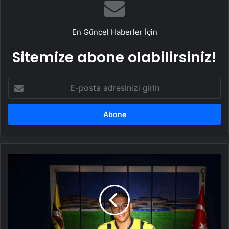
hastalığı!
En Güncel Haberler İçin
Sitemize abone olabilirsiniz!
E-
posta
adresinizi
girin
Fenerbahçe
Diego
Carlos'u
Transfer
Etti