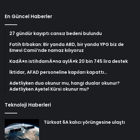
En Güncel Haberler
27 gündür kayıptı cansız bedeni bulundu
Fatih Erbakan: Bir yanda ABD, bir yanda YPG biz de
Emevi Camii’nde namaz kılıyoruz
KadÄ±n istihdamÄ±na aylÄ±k 20 bin 745 lira destek
İktidar, AFAD personeline kapıları kapattı…
Adetliyken dua okunur mu, hangi dualar okunur?
Adetliyken Ayetel Kürsi okunur mu?
Teknoloji Haberleri
Türksat 6A kalıcı yörüngesine ulaştı