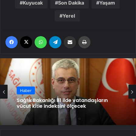
Kuyucak
Son Dakika
Yaşam
Yerel
Facebook
X
WhatsApp
Telegram
Email'den paylaş
Yaz
Haber
Haber
Sağlık Bakanlığı 81 ilde vatandaşların
vücut kitle indeksini ölçecek
Karaciğer yağlanması günümüzün