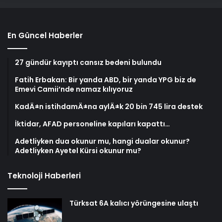
En Güncel Haberler
27 gündür kayıptı cansız bedeni bulundu
Fatih Erbakan: Bir yanda ABD, bir yanda YPG biz de
Emevi Camii’nde namaz kılıyoruz
KadÄ±n istihdamÄ±na aylÄ±k 20 bin 745 lira destek
İktidar, AFAD personeline kapıları kapattı…
Adetliyken dua okunur mu, hangi dualar okunur?
Adetliyken Ayetel Kürsi okunur mu?
Teknoloji Haberleri
Türksat 6A kalıcı yörüngesine ulaştı