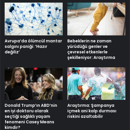
Avrupa’da ölümcül mantar
Bebeklerin ne zaman
salgını paniği: ‘Hazır
yürüdüğü genler ve
değiliz’
çevresel etkenlerle
şekilleniyor: Araştırma
Donald Trump’ın ABD’nin
Araştırma: Şampanya
en iyi doktoru olarak
içmek ani kalp durması
seçtiği sağlıklı yaşam
riskini azaltabilir
fenomeni Casey Means
kimdir?