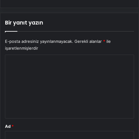
Bir yanıt yazın
E-posta adresiniz yayınlanmayacak.
Gerekli alanlar
*
ile
işaretlenmişlerdir
Y
o
r
u
m
*
Ad
*