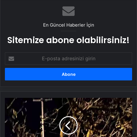
Sağlık Bakanlığı 81 ilde vatandaşların
vücut kitle indeksini ölçecek
En Güncel Haberler İçin
Sitemize abone olabilirsiniz!
E-
posta
adresinizi
girin
Düzce'de
Otomobil
Devrildi:
1
Yaralı