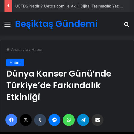
UETDS Nedir ? Uetds.com İle Akıllı Dijital Taşımacılık Yazılımı
Beşiktaş Gündemi
Menü
A
Anasayfa
/
Haber
Haber
Dünya Kanser Günü’nde
Türkiye’de Farkındalık
Etkinliği
Facebook
X
Tumblr
Messenger
WhatsApp
Telegram
Email'den paylaş