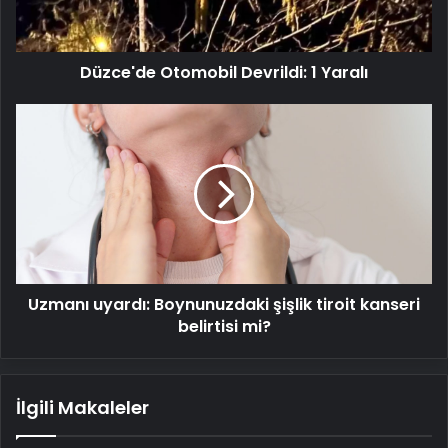
Düzce'de Otomobil Devrildi: 1 Yaralı
Uzmanı
uyardı:
Boynunuzdaki
şişlik
tiroit
kanseri
belirtisi
mi?
Uzmanı uyardı: Boynunuzdaki şişlik tiroit kanseri
belirtisi mi?
İlgili Makaleler