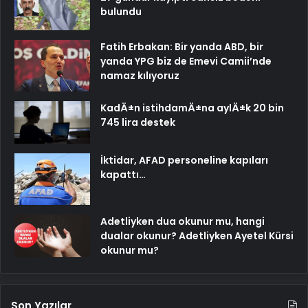
bulundu
Fatih Erbakan: Bir yanda ABD, bir
yanda YPG biz de Emevi Camii’nde
namaz kılıyoruz
KadÄ±n istihdamÄ±na aylÄ±k 20 bin
745 lira destek
İktidar, AFAD personeline kapıları
kapattı…
Adetliyken dua okunur mu, hangi
dualar okunur? Adetliyken Ayetel Kürsi
okunur mu?
Son Yazılar