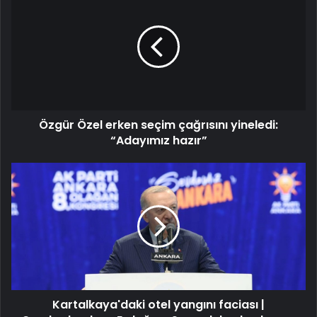
Özel
erken
seçim
çağrısını
yineledi:
“Adayımız
hazır”
Özgür Özel erken seçim çağrısını yineledi:
“Adayımız hazır”
Kartalkaya'daki
otel
yangını
faciası
|
Cumhurbaşkanı
Erdoğan:
Sorumlulardan
hesap
Kartalkaya'daki otel yangını faciası |
sorulacak