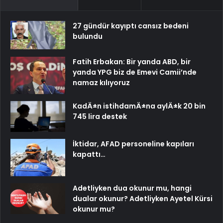
27 gündür kayıptı cansız bedeni
bulundu
Fatih Erbakan: Bir yanda ABD, bir
yanda YPG biz de Emevi Camii’nde
namaz kılıyoruz
KadÄ±n istihdamÄ±na aylÄ±k 20 bin
745 lira destek
İktidar, AFAD personeline kapıları
kapattı…
Adetliyken dua okunur mu, hangi
dualar okunur? Adetliyken Ayetel Kürsi
okunur mu?