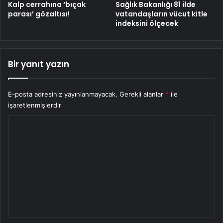
Kalp cerrahına ‘bıçak
Sağlık Bakanlığı 81 ilde
parası’ gözaltısı!
vatandaşların vücut kitle
indeksini ölçecek
Bir yanıt yazın
E-posta adresiniz yayınlanmayacak.
Gerekli alanlar
*
ile
işaretlenmişlerdir
Y
o
r
u
m
*