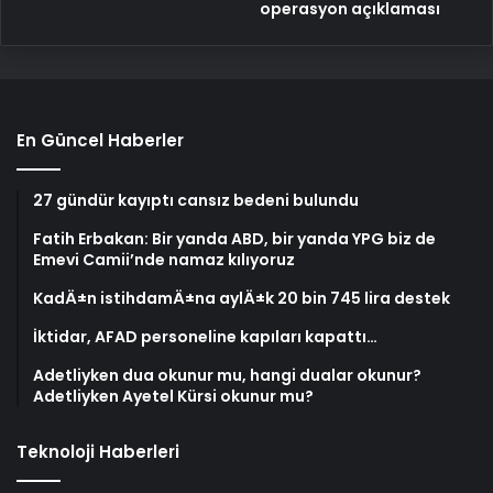
operasyon açıklaması
En Güncel Haberler
27 gündür kayıptı cansız bedeni bulundu
Fatih Erbakan: Bir yanda ABD, bir yanda YPG biz de
Emevi Camii’nde namaz kılıyoruz
KadÄ±n istihdamÄ±na aylÄ±k 20 bin 745 lira destek
İktidar, AFAD personeline kapıları kapattı…
Adetliyken dua okunur mu, hangi dualar okunur?
Adetliyken Ayetel Kürsi okunur mu?
Teknoloji Haberleri