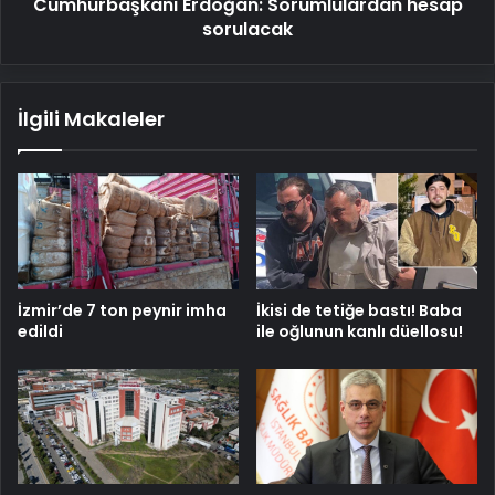
Cumhurbaşkanı Erdoğan: Sorumlulardan hesap
sorulacak
İlgili Makaleler
İzmir’de 7 ton peynir imha
İkisi de tetiğe bastı! Baba
edildi
ile oğlunun kanlı düellosu!