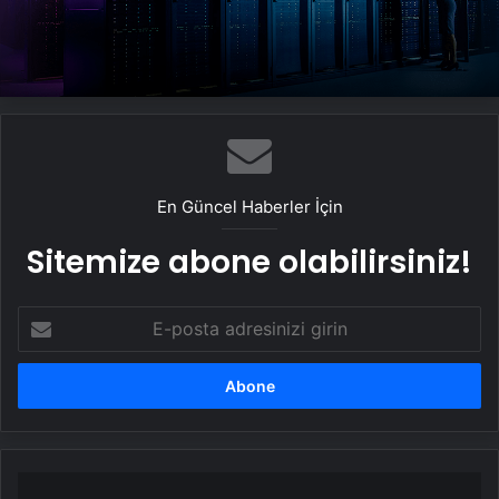
Datahost İle Güvenilir Sunucu Hizmetleri
En Güncel Haberler İçin
Sitemize abone olabilirsiniz!
E-
posta
adresinizi
girin
Özgür