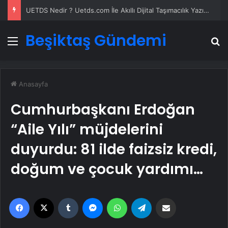
UETDS Nedir ? Uetds.com İle Akıllı Dijital Taşımacılık Yazılımı
Beşiktaş Gündemi
Menü
A
Anasayfa
Cumhurbaşkanı Erdoğan
“Aile Yılı” müjdelerini
duyurdu: 81 ilde faizsiz kredi,
doğum ve çocuk yardımı…
Facebook
X
Tumblr
Messenger
WhatsApp
Telegram
Email'den paylaş