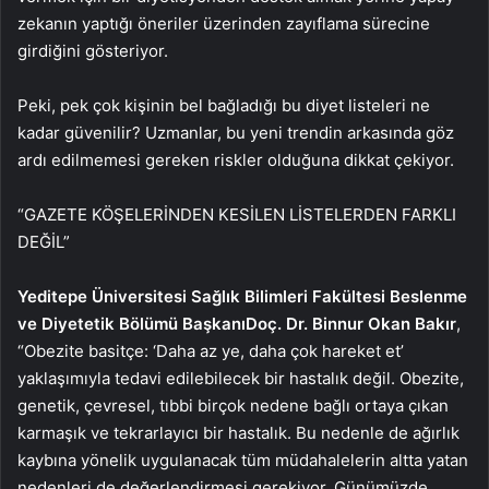
zekanın yaptığı öneriler üzerinden zayıflama sürecine
girdiğini gösteriyor.
Peki, pek çok kişinin bel bağladığı bu diyet listeleri ne
kadar güvenilir? Uzmanlar, bu yeni trendin arkasında göz
ardı edilmemesi gereken riskler olduğuna dikkat çekiyor.
“GAZETE KÖŞELERİNDEN KESİLEN LİSTELERDEN FARKLI
DEĞİL”
Yeditepe Üniversitesi Sağlık Bilimleri Fakültesi Beslenme
ve Diyetetik Bölümü Başkanı
Doç. Dr. Binnur Okan Bakır
,
“Obezite basitçe: ‘Daha az ye, daha çok hareket et’
yaklaşımıyla tedavi edilebilecek bir hastalık değil. Obezite,
genetik, çevresel, tıbbi birçok nedene bağlı ortaya çıkan
karmaşık ve tekrarlayıcı bir hastalık. Bu nedenle de ağırlık
kaybına yönelik uygulanacak tüm müdahalelerin altta yatan
nedenleri de değerlendirmesi gerekiyor. Günümüzde