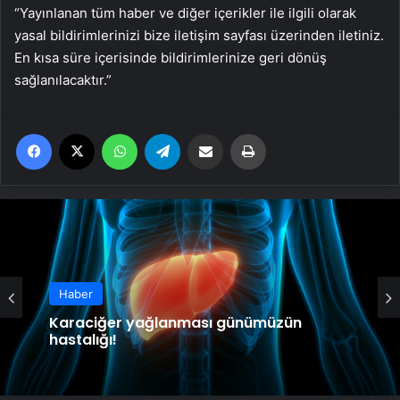
“Yayınlanan tüm haber ve diğer içerikler ile ilgili olarak
yasal bildirimlerinizi bize iletişim sayfası üzerinden iletiniz.
En kısa süre içerisinde bildirimlerinize geri dönüş
sağlanılacaktır.”
Facebook
X
WhatsApp
Telegram
Email'den paylaş
Yaz
Haber
Haber
Karaciğer yağlanması günümüzün
hastalığı!
Zamana karşı “30 dakikalık” yolculuk