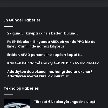
En Güncel Haberler
27 gündür kayıptı cansız bedeni bulundu
Fatih Erbakan: Bir yanda ABD, bir yanda YPG biz de
Emevi Camii’nde namaz kılıyoruz
İktidar, AFAD personeline kapıları kapattı…
KadÄ±n istihdamÄ±na aylÄ±k 20 bin 745 lira destek
Adetliyken dua okunur mu, hangi dualar okunur?
Adetliyken Ayetel Kürsi okunur mu?
Teknoloji Haberleri
Türksat 6A kalıcı yörüngesine ulaştı