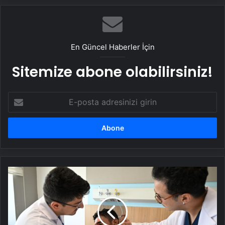
hayatını kurtardı
En Güncel Haberler İçin
Sitemize abone olabilirsiniz!
E-
posta
adresinizi
girin
Kavgada
ısırılıp
koparılan
kulak
memesi
mikrocerrahiyle