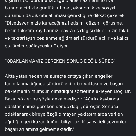
kişinin tıbbi durumuna özgü olarak hazırlanması ve
bununla birlikte günlük rutinler, ekonomik ve sosyal
durumun da dikkate alınması gerektiğine dikkat çekerek,
“Diyetisyeninizle kuracağınız iletişim, düzenli görüşme,
besin tüketim kayıtlarınız, davranış değişikliklerinizin takibi
ve tekrarlayan beslenme eğitimleri sürdürülebilir ve kalıcı
çözümler sağlayacaktır” diyor.
“ODAKLANMAMIZ GEREKEN SONUÇ DEĞİL SÜREÇ”
Altta yatan neden ve süreçte ortaya çıkan engeller
tanımlanmadığında sürdürülebilir bir yaklaşım ve başarı
beklemenin mümkün olmadığını sözlerine ekleyen Doç. Dr.
Bakır, sözlerine şöyle devam ediyor: “Ağırlık kaybında
odaklanmamız gereken sonuç değil, süreçtir. Sonuca
odaklanarak bireye özgü olmayan yaklaşımlarda verilen
ağırlığın geri kazanıldığını biliyoruz. Kısa vadeli çözümler
başarı anlamına gelmemektedir.”