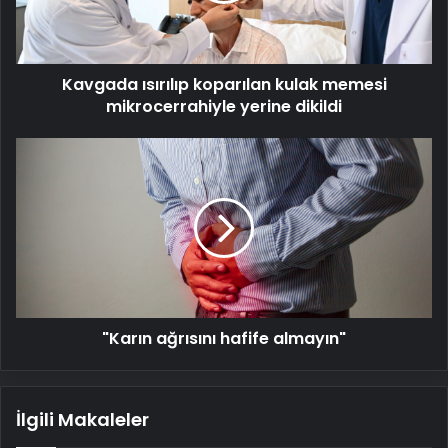
yerine
dikildi
Kavgada ısırılıp koparılan kulak memesi
mikrocerrahiyle yerine dikildi
"Karın
ağrısını
hafife
almayın"
"Karın ağrısını hafife almayın"
İlgili Makaleler