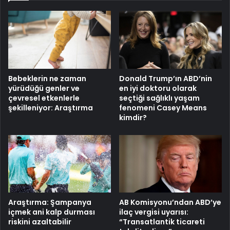
Bebeklerin ne zaman
Donald Trump’ın ABD’nin
yürüdüğü genler ve
en iyi doktoru olarak
çevresel etkenlerle
seçtiği sağlıklı yaşam
şekilleniyor: Araştırma
fenomeni Casey Means
kimdir?
Araştırma: Şampanya
AB Komisyonu’ndan ABD’ye
içmek ani kalp durması
ilaç vergisi uyarısı:
riskini azaltabilir
“Transatlantik ticareti