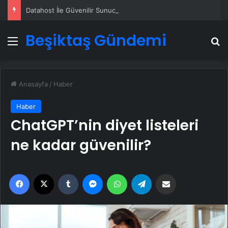
Datahost İle Güvenilir Sunucu Hizmetleri
Beşiktaş Gündemi
Menü
A
Anasayfa
/
Haber
Haber
ChatGPT’nin diyet listeleri
ne kadar güvenilir?
Facebook
X
Tumblr
Messenger
WhatsApp
Telegram
Email'den paylaş