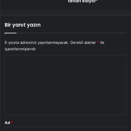
tehdit ediyor”
Bir yanıt yazın
E-posta adresiniz yayınlanmayacak.
Gerekli alanlar
*
ile
işaretlenmişlerdir
Y
o
r
u
m
*
Ad
*