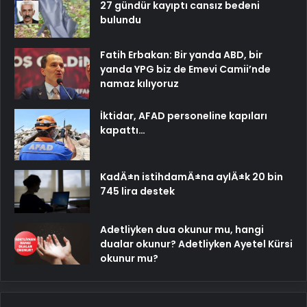
27 gündür kayıptı cansız bedeni
bulundu
Fatih Erbakan: Bir yanda ABD, bir
yanda YPG biz de Emevi Camii’nde
namaz kılıyoruz
İktidar, AFAD personeline kapıları
kapattı…
KadÄ±n istihdamÄ±na aylÄ±k 20 bin
745 lira destek
Adetliyken dua okunur mu, hangi
dualar okunur? Adetliyken Ayetel Kürsi
okunur mu?