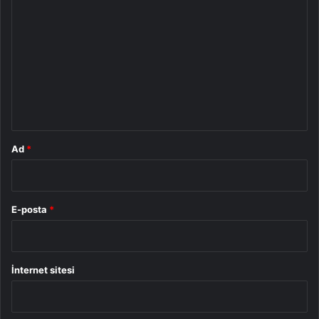
o
r
u
m
*
Ad
*
E-posta
*
İnternet sitesi