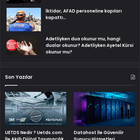
İktidar, AFAD personeline kapıları
kapattı…
Adetliyken dua okunur mu, hangi
dualar okunur? Adetliyken Ayetel Kürsi
okunur mu?
Son Yazılar
UETDS Nedir ? Uetds.com
Datahost İle Güvenilir
İle Akıllı Dijital Taşımacılık
Sunucu Hizmetleri