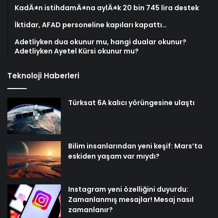
KadÄ±n istihdamÄ±na aylÄ±k 20 bin 745 lira destek
İktidar, AFAD personeline kapıları kapattı…
Adetliyken dua okunur mu, hangi dualar okunur?
Adetliyken Ayetel Kürsi okunur mu?
Teknoloji Haberleri
Türksat 6A kalıcı yörüngesine ulaştı
Bilim insanlarından yeni keşif: Mars’ta
eskiden yaşam var mıydı?
Instagram yeni özelliğini duyurdu:
Zamanlanmış mesajlar! Mesaj nasıl
zamanlanır?