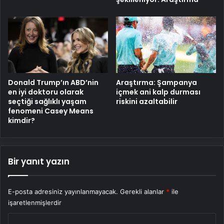
Donald Trump’ın ABD’nin
Araştırma: Şampanya
en iyi doktoru olarak
içmek ani kalp durması
seçtiği sağlıklı yaşam
riskini azaltabilir
fenomeni Casey Means
kimdir?
Bir yanıt yazın
E-posta adresiniz yayınlanmayacak.
Gerekli alanlar
*
ile
işaretlenmişlerdir
Y