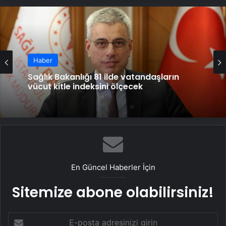
Haber
Karaciğer yağlanması günümüzün
hastalığı!
En Güncel Haberler İçin
Sitemize abone olabilirsiniz!
E-