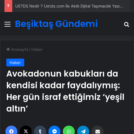
UETDS Nedir ? Uetds.com İle Akıllı Dijital Taşımacılık Yazılımı
Beşiktaş Gündemi
Menü
A
Anasayfa
/
Haber
Haber
Avokadonun kabukları da
kendisi kadar faydalıymış:
Her gün israf ettiğimiz ‘yeşil
altın’
Facebook
X
Tumblr
Messenger
WhatsApp
Telegram
Email'den paylaş