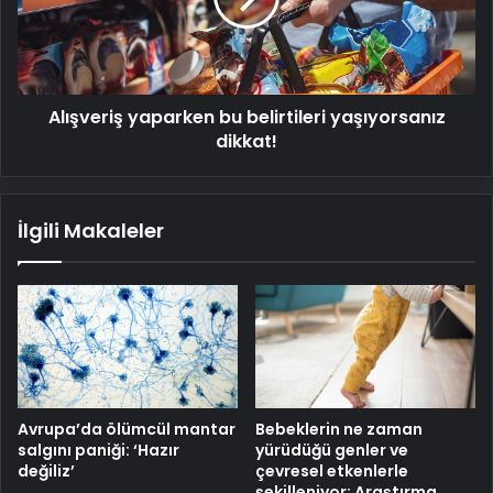
dikkat!
Alışveriş yaparken bu belirtileri yaşıyorsanız
dikkat!
İlgili Makaleler
Avrupa’da ölümcül mantar
Bebeklerin ne zaman
salgını paniği: ‘Hazır
yürüdüğü genler ve
değiliz’
çevresel etkenlerle
şekilleniyor: Araştırma