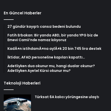
En Güncel Haberler
27 gündür kayıptı cansız bedeni bulundu
Fatih Erbakan: Bir yanda ABD, bir yanda YPG biz de
Emevi Camii’nde namaz kılıyoruz
KadÄ±n istihdamÄ±na aylÄ±k 20 bin 745 lira destek
İktidar, AFAD personeline kapıları kapattı…
Adetliyken dua okunur mu, hangi dualar okunur?
Adetliyken Ayetel Kürsi okunur mu?
Teknoloji Haberleri
Türksat 6A kalıcı yörüngesine ulaştı