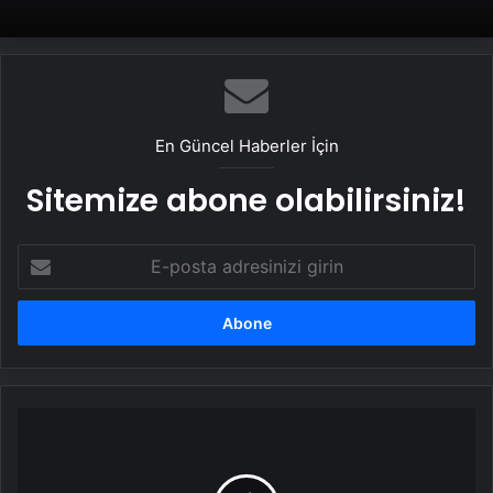
En Güncel Haberler İçin
Sitemize abone olabilirsiniz!
E-
posta
adresinizi
girin
"Uluslararası
MEB
Robot
Yarışması"