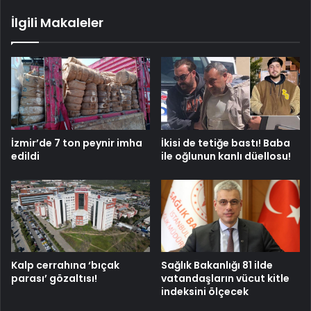
İlgili Makaleler
İzmir’de 7 ton peynir imha
İkisi de tetiğe bastı! Baba
edildi
ile oğlunun kanlı düellosu!
Kalp cerrahına ‘bıçak
Sağlık Bakanlığı 81 ilde
parası’ gözaltısı!
vatandaşların vücut kitle
indeksini ölçecek