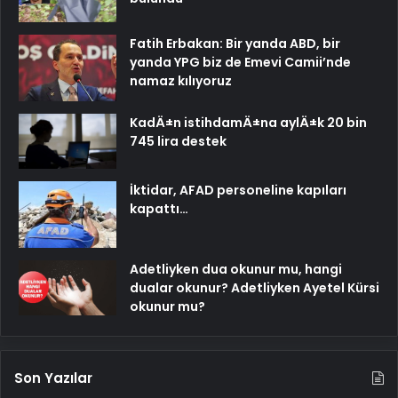
Fatih Erbakan: Bir yanda ABD, bir
yanda YPG biz de Emevi Camii’nde
namaz kılıyoruz
KadÄ±n istihdamÄ±na aylÄ±k 20 bin
745 lira destek
İktidar, AFAD personeline kapıları
kapattı…
Adetliyken dua okunur mu, hangi
dualar okunur? Adetliyken Ayetel Kürsi
okunur mu?
Son Yazılar