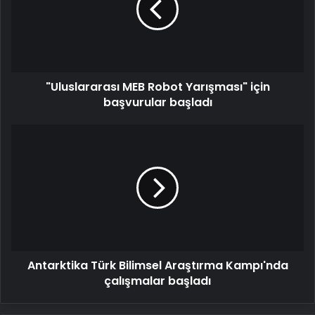
için
başvurular
başladı
"Uluslararası MEB Robot Yarışması" için
başvurular başladı
Antarktika
Türk
Bilimsel
Araştırma
Kampı'nda
çalışmalar
başladı
Antarktika Türk Bilimsel Araştırma Kampı'nda
çalışmalar başladı