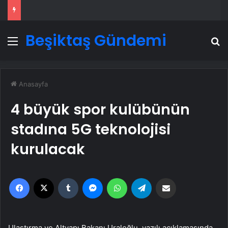
Beşiktaş Gündemi
Menü
A
Anasayfa
4 büyük spor kulübünün
stadına 5G teknolojisi
kurulacak
Facebook
X
Tumblr
Messenger
WhatsApp
Telegram
Email'den paylaş
Ulaştırma ve Altyapı Bakanı Uraloğlu, yazılı açıklamasında,