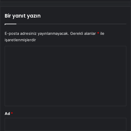
Bir yanıt yazın
E-posta adresiniz yayınlanmayacak.
Gerekli alanlar
*
ile
işaretlenmişlerdir
Y
o
r
u
m
*
Ad
*