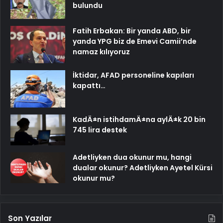
bulundu
Fatih Erbakan: Bir yanda ABD, bir
yanda YPG biz de Emevi Camii’nde
namaz kılıyoruz
İktidar, AFAD personeline kapıları
kapattı…
KadÄ±n istihdamÄ±na aylÄ±k 20 bin
745 lira destek
Adetliyken dua okunur mu, hangi
dualar okunur? Adetliyken Ayetel Kürsi
okunur mu?
Son Yazılar