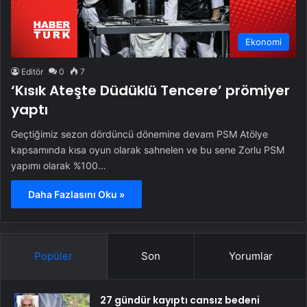
Ekonomi
Editör
0
7
‘Kısık Ateşte Düdüklü Tencere’ prömiyer
yaptı
Geçtiğimiz sezon dördüncü dönemine devam PSM Atölye
kapsamında kısa oyun olarak sahnelen ve bu sene Zorlu PSM
yapımı olarak %100…
Daha Fazlasını Oku »
Popüler
Son
Yorumlar
27 gündür kayıptı cansız bedeni