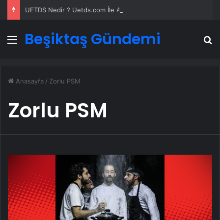
UETDS Nedir ? Uetds.com İle Akıllı Dijital Taşımacılık Yazılımı
Beşiktaş Gündemi
Menü
A
Anasayfa
/
Zorlu PSM
Zorlu PSM