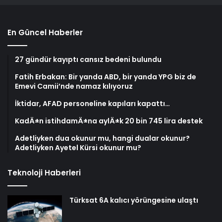
En Güncel Haberler
27 gündür kayıptı cansız bedeni bulundu
Fatih Erbakan: Bir yanda ABD, bir yanda YPG biz de
Emevi Camii’nde namaz kılıyoruz
İktidar, AFAD personeline kapıları kapattı…
KadÄ±n istihdamÄ±na aylÄ±k 20 bin 745 lira destek
Adetliyken dua okunur mu, hangi dualar okunur?
Adetliyken Ayetel Kürsi okunur mu?
Teknoloji Haberleri
Türksat 6A kalıcı yörüngesine ulaştı