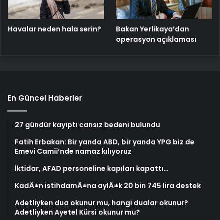
Havalar neden hala serin?
Bakan Yerlikaya’dan
operasyon açıklaması
En Güncel Haberler
27 gündür kayıptı cansız bedeni bulundu
Fatih Erbakan: Bir yanda ABD, bir yanda YPG biz de
Emevi Camii’nde namaz kılıyoruz
İktidar, AFAD personeline kapıları kapattı…
KadÄ±n istihdamÄ±na aylÄ±k 20 bin 745 lira destek
Adetliyken dua okunur mu, hangi dualar okunur?
Adetliyken Ayetel Kürsi okunur mu?