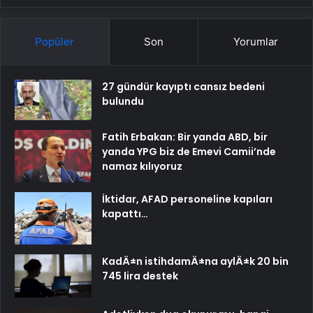
Popüler
Son
Yorumlar
27 gündür kayıptı cansız bedeni
bulundu
Fatih Erbakan: Bir yanda ABD, bir
yanda YPG biz de Emevi Camii’nde
namaz kılıyoruz
İktidar, AFAD personeline kapıları
kapattı…
KadÄ±n istihdamÄ±na aylÄ±k 20 bin
745 lira destek