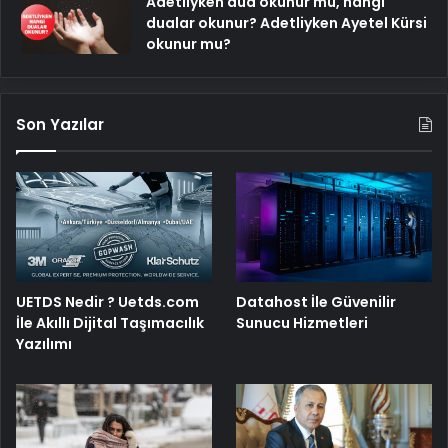
Adetliyken dua okunur mu, hangi
dualar okunur? Adetliyken Ayetel Kürsi
okunur mu?
Son Yazılar
UETDS Nedir ? Uetds.com
Datahost İle Güvenilir
İle Akıllı Dijital Taşımacılık
Sunucu Hizmetleri
Yazılımı