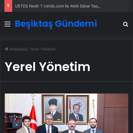
UETDS Nedir ? Uetds.com İle Akıllı Dijital Taşımacılık Yazılımı
Beşiktaş Gündemi
Menü
A
Anasayfa
/
Yerel Yönetim
Yerel Yönetim