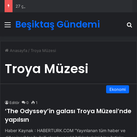
27 gündür kayıptı cansız bedeni bulundu
Beşiktaş Gündemi
Menü
A
Anasayfa
/
Troya Müzesi
Troya Müzesi
Ekonomi
Editör
0
1
‘The Odyssey’in galası Troya Müzesi’nde
yapılsın
Haber Kaynak : HABERTURK.COM “Yayınlanan tüm haber ve