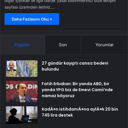
diğer içerikler ile ilgili olarak yasal bildirimlerinizi bize iletişim
sayfası üzerinden iletiniz.…
Daha Fazlasını Oku »
Popüler
Son
Yorumlar
27 gündür kayıptı cansız bedeni
bulundu
Fatih Erbakan: Bir yanda ABD, bir
yanda YPG biz de Emevi Camii’nde
namaz kılıyoruz
KadÄ±n istihdamÄ±na aylÄ±k 20 bin
745 lira destek