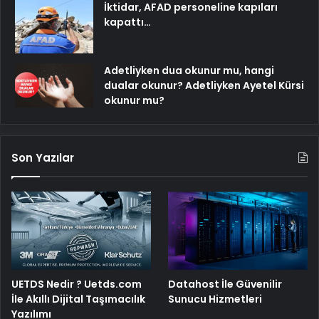
İktidar, AFAD personeline kapıları
kapattı…
Adetliyken dua okunur mu, hangi
dualar okunur? Adetliyken Ayetel Kürsi
okunur mu?
Son Yazılar
UETDS Nedir ? Uetds.com
Datahost İle Güvenilir
İle Akıllı Dijital Taşımacılık
Sunucu Hizmetleri
Yazılımı