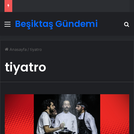
Beşiktaş Gündemi
Menü
A
Anasayfa
/
tiyatro
tiyatro