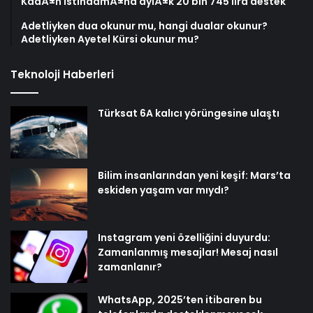
KadÄ±n istihdamÄ±na aylÄ±k 20 bin 745 lira destek
Adetliyken dua okunur mu, hangi dualar okunur?
Adetliyken Ayetel Kürsi okunur mu?
Teknoloji Haberleri
Türksat 6A kalıcı yörüngesine ulaştı
Bilim insanlarından yeni keşif: Mars’ta
eskiden yaşam var mıydı?
Instagram yeni özelliğini duyurdu:
Zamanlanmış mesajlar! Mesaj nasıl
zamanlanır?
WhatsApp, 2025’ten itibaren bu