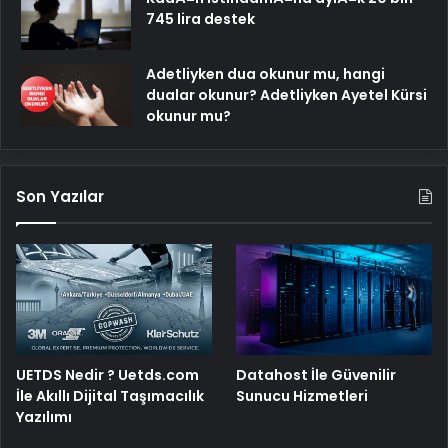
745 lira destek
Adetliyken dua okunur mu, hangi
dualar okunur? Adetliyken Ayetel Kürsi
okunur mu?
Son Yazılar
UETDS Nedir ? Uetds.com
Datahost İle Güvenilir
İle Akıllı Dijital Taşımacılık
Sunucu Hizmetleri
Yazılımı