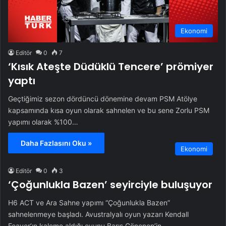
Ekonomi
Editör
0
7
‘Kısık Ateşte Düdüklü Tencere’ prömiyer
yaptı
Geçtiğimiz sezon dördüncü dönemine devam PSM Atölye
kapsamında kısa oyun olarak sahnelen ve bu sene Zorlu PSM
yapımı olarak %100…
Daha Fazlasını Oku »
Ekonomi
Editör
0
3
‘Çoğunlukla Bazen’ seyirciyle buluşuyor
H6 ACT ve Ara Sahne yapımı “Çoğunlukla Bazen”
sahnelenmeye başladı. Avustralyalı oyun yazarı Kendall
Feaver’ın kaleme aldığı oyunu Barış Gönenen’in…