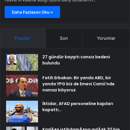
Daha Fazlasını Oku »
Popüler
Son
Yorumlar
27 gündür kayıptı cansız bedeni
bulundu
Fatih Erbakan: Bir yanda ABD, bir
yanda YPG biz de Emevi Camii’nde
namaz kılıyoruz
İktidar, AFAD personeline kapıları
kapattı…
KadÄ±n istihdamÄ±na aylÄ±k 20 bin