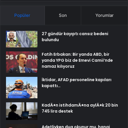
Popüler
Son
Yorumlar
27 gündür kayıptı cansız bedeni
bulundu
Fatih Erbakan: Bir yanda ABD, bir
yanda YPG biz de Emevi Camii’nde
namaz kılıyoruz
İktidar, AFAD personeline kapıları
kapattı…
KadÄ±n istihdamÄ±na aylÄ±k 20 bin
745 lira destek
Adetliyken dua okunur mu, hangi