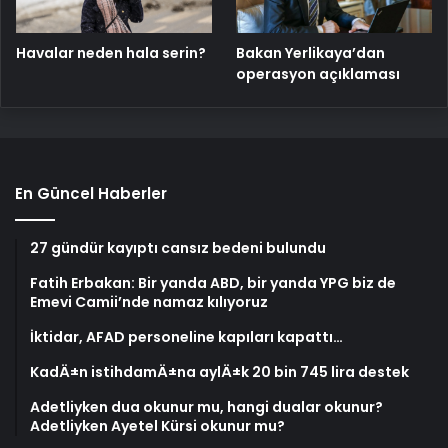
Havalar neden hala serin?
Bakan Yerlikaya’dan
operasyon açıklaması
En Güncel Haberler
27 gündür kayıptı cansız bedeni bulundu
Fatih Erbakan: Bir yanda ABD, bir yanda YPG biz de
Emevi Camii’nde namaz kılıyoruz
İktidar, AFAD personeline kapıları kapattı…
KadÄ±n istihdamÄ±na aylÄ±k 20 bin 745 lira destek
Adetliyken dua okunur mu, hangi dualar okunur?
Adetliyken Ayetel Kürsi okunur mu?