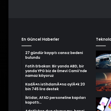
En Güncel Haberler
Teknolo
27 gündür kayıptı cansız bedeni
bulundu
Fatih Erbakan: Bir yanda ABD, bir
yanda YPG biz de Emevi Camii’nde
namaz kılıyoruz
KadÄ±n istihdamÄ±na aylÄ±k 20
bin 745 lira destek
İktidar, AFAD personeline kapıları
kapattı…
Adetliyken dua okunur mu, hangi