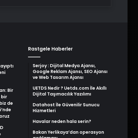
Rastgele Haberler
Serjoy : Dijital Medya Ajansı,
ayıptı
Google Reklam Ajansı, SEO Ajansı
eni
ve Web Tasarım Ajansı
UETDS Nedir ? Uetds.com İle Akıllı
an: Bir
Dijital Taşımacılık Yazılımı
 bir
biz de
Datahost İle Güvenilir Sunucu
i’nde
Hizmetleri
yoruz
Havalar neden hala serin?
AD
Bakan Yerlikaya’dan operasyon
e
açıklaması