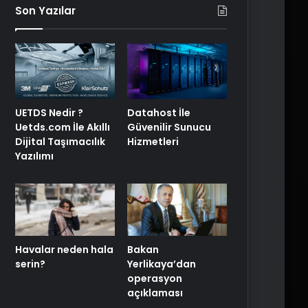
Son Yazılar
UETDS Nedir ?
Datahost İle
Uetds.com İle Akıllı
Güvenilir Sunucu
Dijital Taşımacılık
Hizmetleri
Yazılımı
Havalar neden hala
Bakan
serin?
Yerlikaya’dan
operasyon
açıklaması