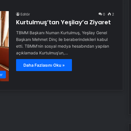
Editör
0
2
Kurtulmuş’tan Yeşilay’a Ziyaret
TBMM Başkanı Numan Kurtulmuş, Yeşilay Genel
Başkanı Mehmet Dinç ile beraberindekileri kabul
etti. TBMM’nin sosyal medya hesabından yapılan
açıklamada Kurtulmuş’un,…
Daha Fazlasını Oku »
er