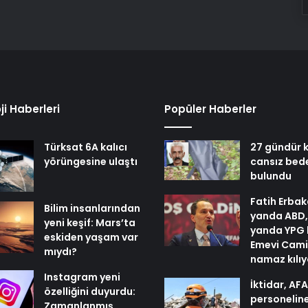
ji Haberleri
Popüler Haberler
Türksat 6A kalıcı
27 gündür k
yörüngesine ulaştı
cansız bed
bulundu
Fatih Erbak
Bilim insanlarından
yanda ABD,
yeni keşif: Mars’ta
yanda YPG 
eskiden yaşam var
Emevi Cami
mıydı?
namaz kılı
Instagram yeni
İktidar, AF
özelliğini duyurdu:
personelin
Zamanlanmış