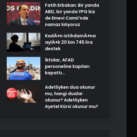
Fatih Erbakan: Bir yanda
ABD, bir yanda YPG biz
de Emevi Camii’nde
namaz kılıyoruz
KadÄ±n istihdamÄ±na
aylÄ±k 20 bin 745 lira
destek
İktidar, AFAD
personeline kapıları
kapattı…
Adetliyken dua okunur
mu, hangi dualar
okunur? Adetliyken
Ayetel Kürsi okunur mu?