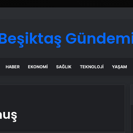
ı Dijital Taşımacılık Yazılımı
Beşiktaş Gündem
HABER
EKONOMI
SAĞLIK
TEKNOLOJI
YAŞAM
muş