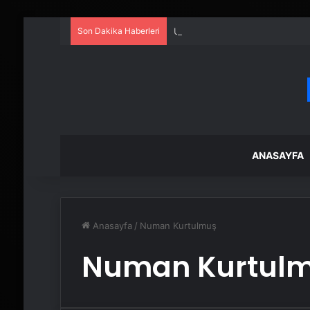
Son Dakika Haberleri
UETDS Nedir ? Uetds.com İle Akıll
ANASAYFA
Anasayfa
/
Numan Kurtulmuş
Numan Kurtul