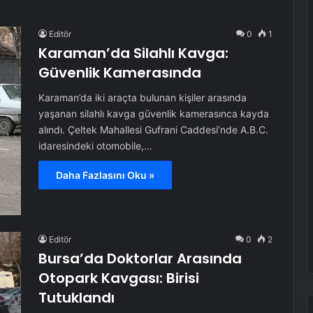
Editör
0
1
Karaman’da Silahlı Kavga:
Güvenlik Kamerasında
Karaman’da iki araçta bulunan kişiler arasında
yaşanan silahlı kavga güvenlik kamerasınca kayda
alındı. Çeltek Mahallesi Gufrani Caddesi’nde A.B.C.
idaresindeki otomobile,…
Daha Fazlasını Oku »
Editör
0
2
Bursa’da Doktorlar Arasında
Otopark Kavgası: Birisi
Tutuklandı