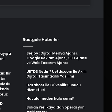
Rastgele Haberler
Serjoy : Dijital Medya Ajansı,
ayıptı
Google Reklam Ajansı, SEO Ajansı
eni
ve Web Tasarım Ajansı
UETDS Nedir ? Uetds.com İle Akıllı
an: Bir
Dijital Taşımacılık Yazılımı
 bir
biz de
Datahost İle Güvenilir Sunucu
i’nde
Hizmetleri
yoruz
Havalar neden hala serin?
AD
Bakan Yerlikaya’dan operasyon
e
açıklaması