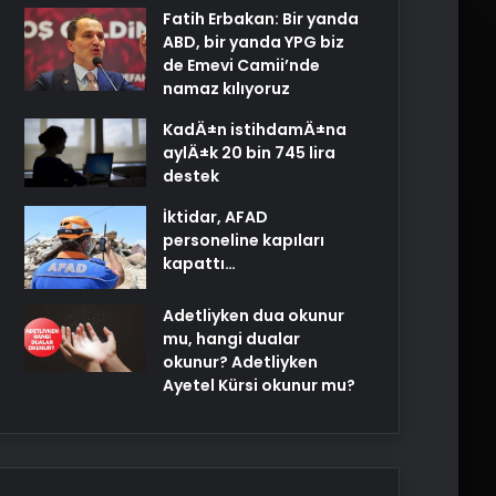
Fatih Erbakan: Bir yanda
ABD, bir yanda YPG biz
de Emevi Camii’nde
namaz kılıyoruz
KadÄ±n istihdamÄ±na
aylÄ±k 20 bin 745 lira
destek
İktidar, AFAD
personeline kapıları
kapattı…
Adetliyken dua okunur
mu, hangi dualar
okunur? Adetliyken
Ayetel Kürsi okunur mu?