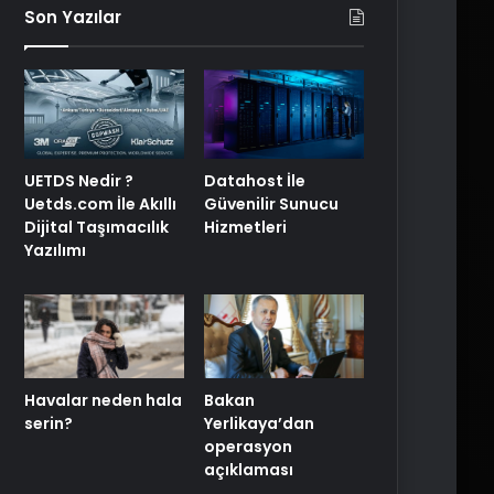
Son Yazılar
UETDS Nedir ?
Datahost İle
Uetds.com İle Akıllı
Güvenilir Sunucu
Dijital Taşımacılık
Hizmetleri
Yazılımı
Havalar neden hala
Bakan
serin?
Yerlikaya’dan
operasyon
açıklaması