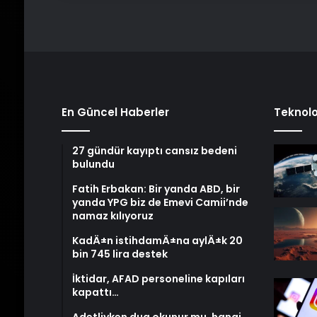
En Güncel Haberler
Teknolo
27 gündür kayıptı cansız bedeni
bulundu
Fatih Erbakan: Bir yanda ABD, bir
yanda YPG biz de Emevi Camii’nde
namaz kılıyoruz
KadÄ±n istihdamÄ±na aylÄ±k 20
bin 745 lira destek
İktidar, AFAD personeline kapıları
kapattı…
Adetliyken dua okunur mu, hangi