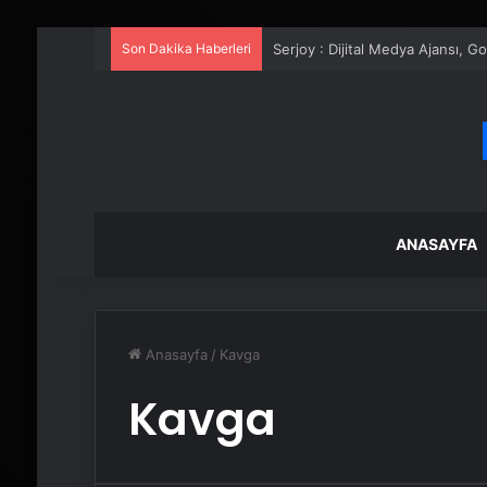
Son Dakika Haberleri
UETDS Nedir ? Uetds.com İle Akıll
ANASAYFA
Anasayfa
/
Kavga
Kavga