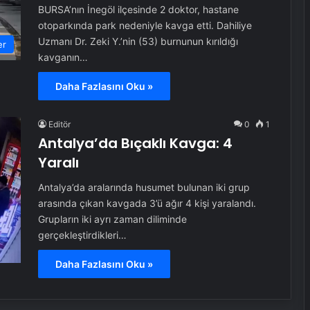
BURSA’nın İnegöl ilçesinde 2 doktor, hastane
otoparkında park nedeniyle kavga etti. Dahiliye
Uzmanı Dr. Zeki Y.’nin (53) burnunun kırıldığı
er
kavganın…
Daha Fazlasını Oku »
Editör
0
1
Antalya’da Bıçaklı Kavga: 4
Yaralı
Antalya’da aralarında husumet bulunan iki grup
arasında çıkan kavgada 3’ü ağır 4 kişi yaralandı.
Grupların iki ayrı zaman diliminde
gerçekleştirdikleri…
Daha Fazlasını Oku »