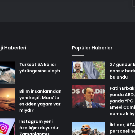
ji Haberleri
Popüler Haberler
Türksat 6A kalıcı
27 gündür k
yörüngesine ulaştı
cansız bed
bulundu
Fatih Erbak
Bilim insanlarından
yanda ABD,
yeni keşif: Mars’ta
yanda YPG 
eskiden yaşam var
Emevi Cami
mıydı?
namaz kılı
Instagram yeni
İktidar, AF
özelliğini duyurdu:
personelin
Zamanlanmış