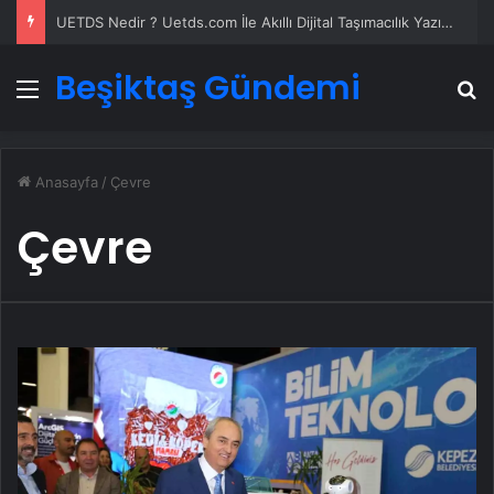
Datahost İle Güvenilir Sunucu Hizmetleri
Beşiktaş Gündemi
Menü
A
Anasayfa
/
Çevre
Çevre