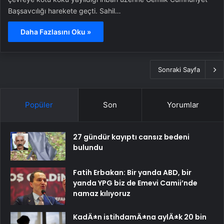
Başsavcılığı harekete geçti. Sahil…
Daha Fazlasını Oku »
Sonraki Sayfa
Popüler
Son
Yorumlar
27 gündür kayıptı cansız bedeni
bulundu
Fatih Erbakan: Bir yanda ABD, bir
yanda YPG biz de Emevi Camii’nde
namaz kılıyoruz
KadÄ±n istihdamÄ±na aylÄ±k 20 bin