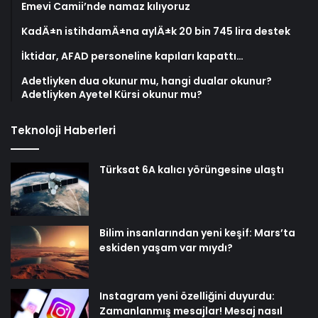
Emevi Camii’nde namaz kılıyoruz
KadÄ±n istihdamÄ±na aylÄ±k 20 bin 745 lira destek
İktidar, AFAD personeline kapıları kapattı…
Adetliyken dua okunur mu, hangi dualar okunur?
Adetliyken Ayetel Kürsi okunur mu?
Teknoloji Haberleri
Türksat 6A kalıcı yörüngesine ulaştı
Bilim insanlarından yeni keşif: Mars’ta
eskiden yaşam var mıydı?
Instagram yeni özelliğini duyurdu:
Zamanlanmış mesajlar! Mesaj nasıl