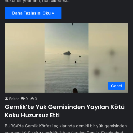
hükümet yetkilileri, dün ülkedeki…
Daha Fazlasını Oku »
Genel
Editör
0
3
Gemlik’te Yük Gemisinden Yayılan Kötü
Koku Huzursuz Etti
BURSA’da Gemlik Körfezi açıklarında demirli bir yük gemisinden
çevreye kötü koku yayıldığı ihbarı üzerine Gemlik Cumhuriyet